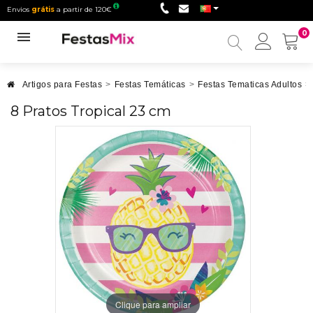
Envios
grátis
a partir de 120€
0
Minha
conta
Artigos para Festas
>
Festas Temáticas
>
Festas Tematicas Adultos
>
8 Pratos Tropical 23 cm
Clique para ampliar