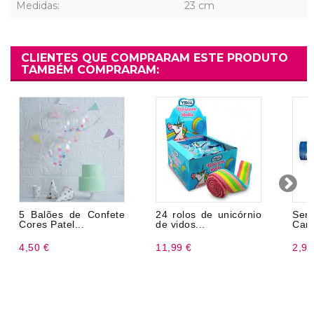
Medidas:
23 cm
CLIENTES QUE COMPRARAM ESTE PRODUTO
TAMBÉM COMPRARAM:
5 Balões de Confete
24 rolos de unicórnio
Ser
Cores Patel...
de vidos...
Cano
4,50 €
11,99 €
2,99