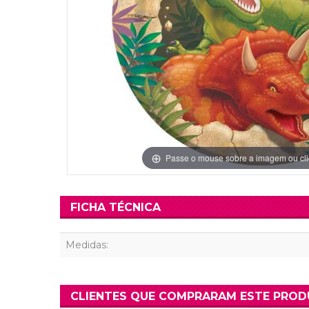
Grinaldas Cas
Ver Mais
Ver Mais
Decoração Aniv
Ver Mais
Ver Mais
Passe o mouse sobre a imagem ou cli
FICHA TÉCNICA
Medidas:
CLIENTES QUE COMPRARAM ESTE PRO