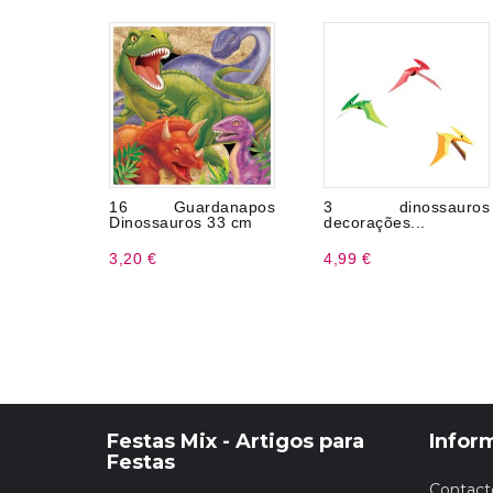
16 Guardanapos
3 dinossauros
Dinossauros 33 cm
decorações...
3,20 €
4,99 €
Festas Mix - Artigos para
Infor
Festas
Contact