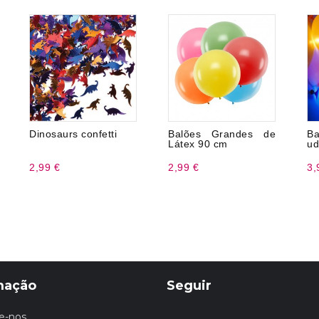
Dinosaurs confetti
Balões Grandes de
B
Látex 90 cm
ud
2,99 €
2,99 €
3,
mação
Seguir
e-nos