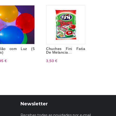
alão com Luz (5
Chuches Fini Fatia
15 col
s)
De Melancia...
plástico
95 €
3,50 €
1,99 €
Newsletter
Recebas todas as novidades por e-mail