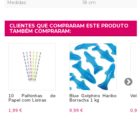
Medidas:
18 cm
CLIENTES QUE COMPRARAM ESTE PRODUTO
TAMBÉM COMPRARAM:
10 Palhinhas de
Blue Golphins Haribo
Vela
Papel com Listras
Borracha 1 kg
1,99 €
9,99 €
0,99