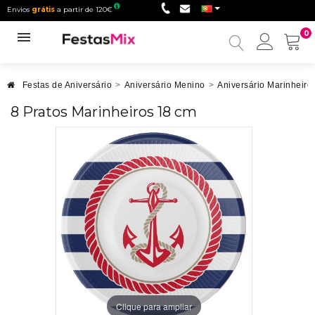
Envios
grátis
a partir de 120€
0
Minha
conta
Festas de Aniversário
>
Aniversário Menino
>
Aniversário Marinheiro
8 Pratos Marinheiros 18 cm
Clique para ampliar