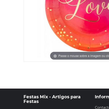
Grinaldas Cas
Ver Mais
Ver Mais
Decoração Aniv
Ver Mais
Ver Mais
Passe o mouse sobre a imagem ou cli
Festas Mix - Artigos para
Infor
Festas
Contact