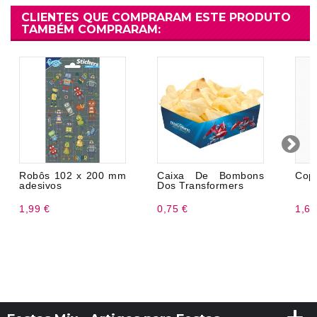
CLIENTES QUE COMPRARAM ESTE PRODUTO
TAMBÉM COMPRARAM:
Robôs 102 x 200 mm
Caixa De Bombons
Cop
adesivos
Dos Transformers
1,99 €
0,75 €
1,69