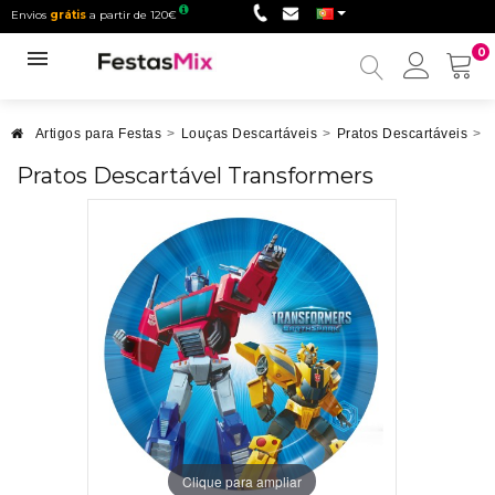
Envios
grátis
a partir de 120€
0
Minha
conta
Artigos para Festas
>
Louças Descartáveis
>
Pratos Descartáveis
>
P
Pratos Descartável Transformers
Clique para ampliar