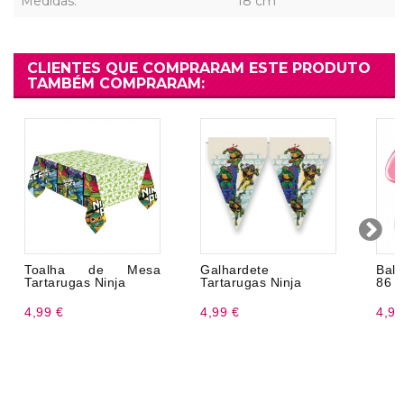
Medidas:
18 cm
CLIENTES QUE COMPRARAM ESTE PRODUTO
TAMBÉM COMPRARAM:
Toalha de Mesa
Galhardete
Bal
Tartarugas Ninja
Tartarugas Ninja
86 
4,99 €
4,99 €
4,99