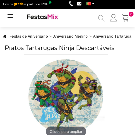
Envios
grátis
a partir de 120€
0
Minha
conta
Festas de Aniversário
>
Aniversário Menino
>
Aniversário Tartarugas 
Pratos Tartarugas Ninja Descartáveis
Clique para ampliar