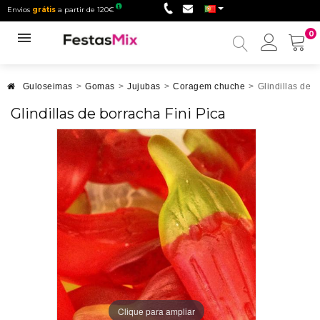
Envios
grátis
a partir de 120€
0
Minha
conta
Guloseimas
>
Gomas
>
Jujubas
>
Coragem chuche
>
Glindillas de b
Glindillas de borracha Fini Pica
Clique para ampliar