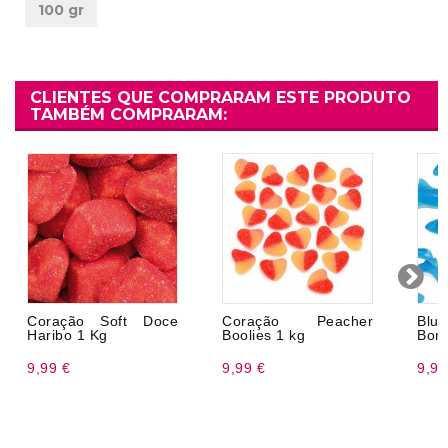
100 gr
CLIENTES QUE COMPRARAM ESTE PRODUTO
TAMBÉM COMPRARAM:
Coração Soft Doce
Coração Peacher
Blue
Haribo 1 Kg
Boolies 1 kg
Borr
9,99 €
9,99 €
9,99