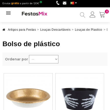
Envios
grátis
a partir de 120€
0
Minha
conta
Artigos para Festas
>
Louças Descartáveis
>
Louças de Plastico
>
Bo
Bolso de plástico
Ordenar por