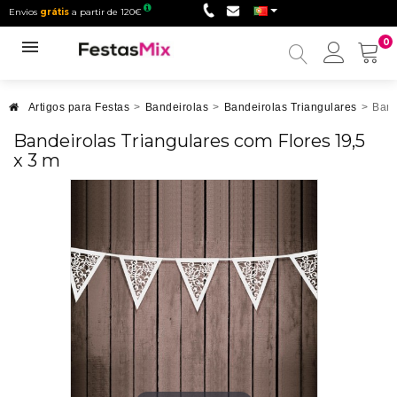
Envios
grátis
a partir de 120€
0
Minha
conta
Artigos para Festas
>
Bandeirolas
>
Bandeirolas Triangulares
>
Band
Bandeirolas Triangulares com Flores 19,5
x 3 m