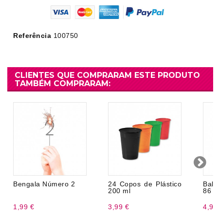
Referência
100750
CLIENTES QUE COMPRARAM ESTE PRODUTO
TAMBÉM COMPRARAM:
Bengala Número 2
24 Copos de Plástico
Bal
200 ml
86 
1,99 €
3,99 €
4,99