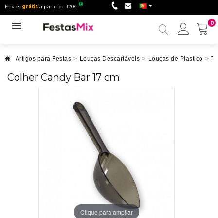
Envios
grátis
a partir de 120€
0
Minha
conta
Artigos para Festas
>
Louças Descartáveis
>
Louças de Plastico
>
Ta
Colher Candy Bar 17 cm
Clique para ampliar