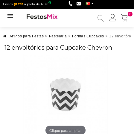
Envios
grátis
a partir de 120€
0
Minha
conta
Artigos para Festas
>
Pastelaria
>
Formas Cupcakes
>
12 envoltóri
12 envoltórios para Cupcake Chevron
Clique para ampliar