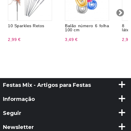
10 Sparkles Retos
Balão número 6 folha
8 B
100 cm
láte
2,99 €
3,49 €
2,99
Festas Mix - Artigos para Festas
Informação
Seguir
Newsletter