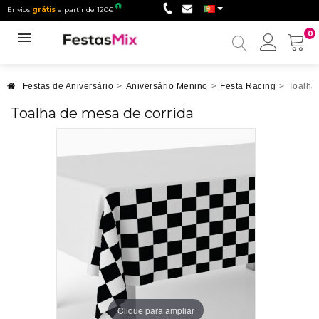
Envios
grátis
a partir de 120€
0
Minha
conta
Festas de Aniversário
>
Aniversário Menino
>
Festa Racing
>
Toalha
Toalha de mesa de corrida
Clique para ampliar