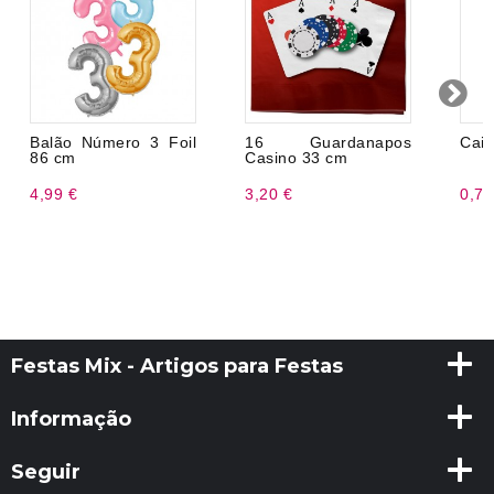
Balão Número 3 Foil
16 Guardanapos
Caix
86 cm
Casino 33 cm
4,99 €
3,20 €
0,75
Festas Mix - Artigos para Festas
Informação
Seguir