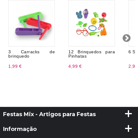
3 Carracks de
12 Brinquedos para
6 Sa
brinquedo
Pinhatas
1,99 €
4,99 €
2,99
Festas Mix - Artigos para Festas
Informação