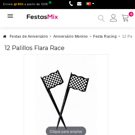
Envios
grátis
a partir de 120€
0
Minha
conta
Festas de Aniversário
>
Aniversário Menino
>
Festa Racing
>
12 Pali
12 Palillos Flara Race
Clique para ampliar