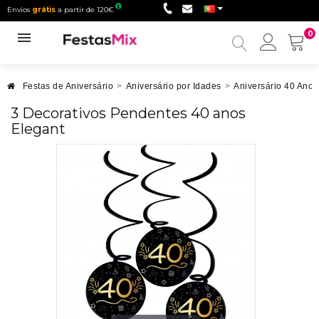
Envios
grátis
a partir de 120€
0
Minha
conta
Festas de Aniversário
>
Aniversário por Idades
>
Aniversário 40 Anos
3 Decorativos Pendentes 40 anos
Elegant