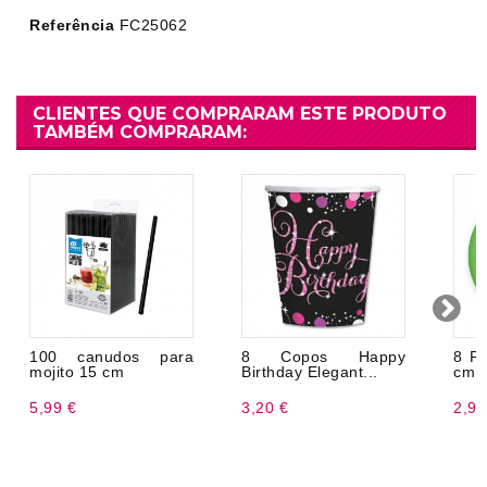
Referência
FC25062
CLIENTES QUE COMPRARAM ESTE PRODUTO
TAMBÉM COMPRARAM:
100 canudos para
8 Copos Happy
8 Pr
mojito 15 cm
Birthday Elegant...
cm
5,99 €
3,20 €
2,99