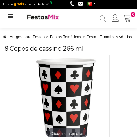
Envios
grátis
a partir de 120€
0
Minha
conta
Artigos para Festas
>
Festas Temáticas
>
Festas Tematicas Adultos
>
8 Copos de cassino 266 ml
Clique para ampliar