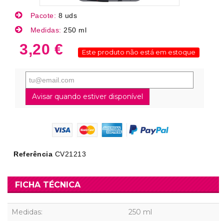
Pacote:
8 uds
Medidas:
250 ml
3,20 €
Este produto não está em estoque
Avisar quando estiver disponível
Referência
CV21213
FICHA TÉCNICA
Medidas:
250 ml