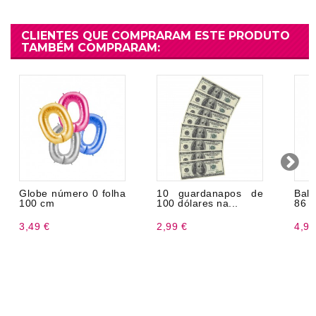
CLIENTES QUE COMPRARAM ESTE PRODUTO
TAMBÉM COMPRARAM:
Globe número 0 folha
10 guardanapos de
Bal
100 cm
100 dólares na...
86 
3,49 €
2,99 €
4,99