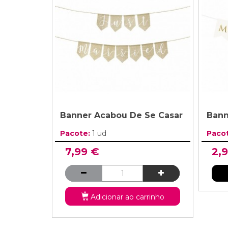
Banner Acabou De Se Casar
Bann
Pacote:
1 ud
Paco
7,99 €
2,
Adicionar ao carrinho