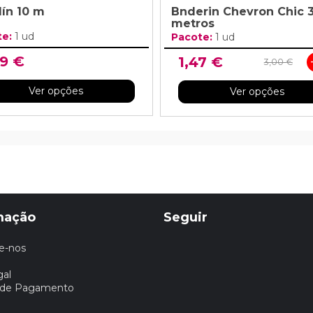
ín 10 m
Bnderin Chevron Chic 3
metros
te:
1 ud
Pacote:
1 ud
99 €
1,47 €
3,00 €
Ver opções
Ver opções
mação
Seguir
e-nos
gal
 de Pagamento