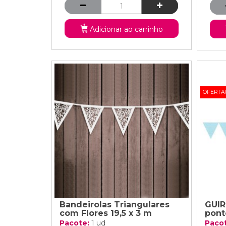
Adicionar ao carrinho
OFERTA
Bandeirolas Triangulares
GUIR
com Flores 19,5 x 3 m
pont
Pacote:
1 ud
Paco