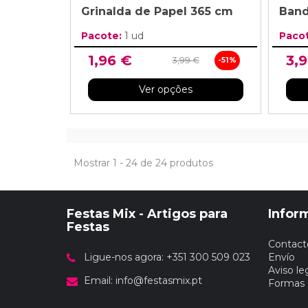
Grinalda de Papel 365 cm
Band
Pacote:
1 ud
Paco
1,96 €
3,
3,99 €
-51%
Ver opções
Mostrar 1 - 24 de 24 produtos
Festas Mix - Artigos para
Infor
Festas
Contact
Ligue-nos agora: +351 300 509 023
Envío
Aviso le
Email:
info@festasmix.pt
Formas