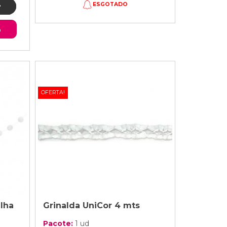
ESGOTADO
o
OFERTA!
lha
Grinalda UniCor 4 mts
Pacote:
1 ud