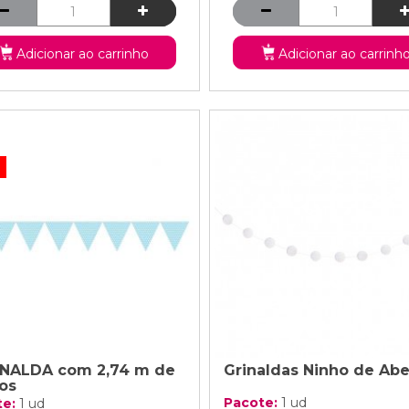
Adicionar ao carrinho
Adicionar ao carrinh
!
NALDA com 2,74 m de
Grinaldas Ninho de Abe
os
Pacote:
1 ud
te:
1 ud