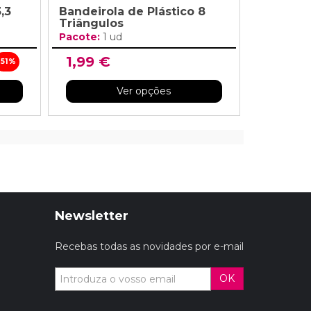
,3
Bandeirola de Plástico 8
Triângulos
Pacote:
1 ud
1,99 €
-51%
Ver opções
Newsletter
Recebas todas as novidades por e-mail
OK