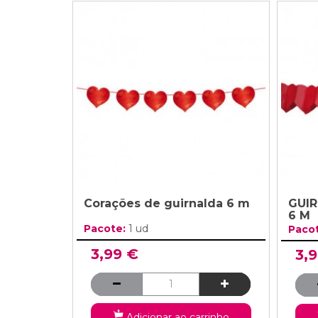
Corações de guirnalda 6 m
GUIR
6 M
Pacote:
1 ud
Paco
3,99 €
3,
Adicionar ao carrinho