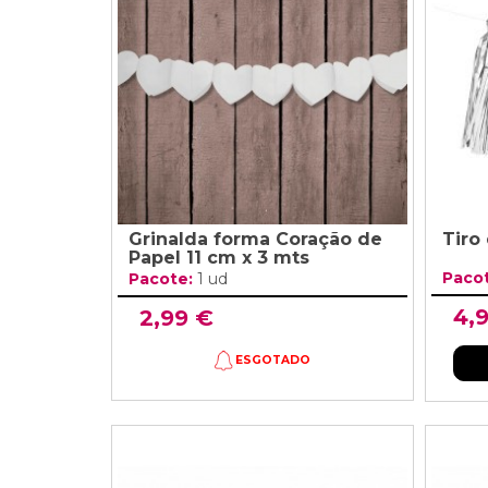
Grinaldas Cas
Ver Mais
Ver Mais
Decoração Aniv
Ver Mais
Ver Mais
Grinalda forma Coração de
Tiro
Papel 11 cm x 3 mts
Paco
Pacote:
1 ud
4,
2,99 €
ESGOTADO