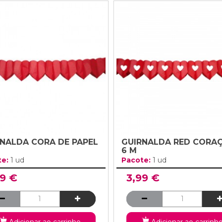
NALDA CORA DE PAPEL
GUIRNALDA RED CORA
6 M
te:
1 ud
Pacote:
1 ud
99 €
3,99 €
Adicionar ao carrinho
Adicionar ao carrinh