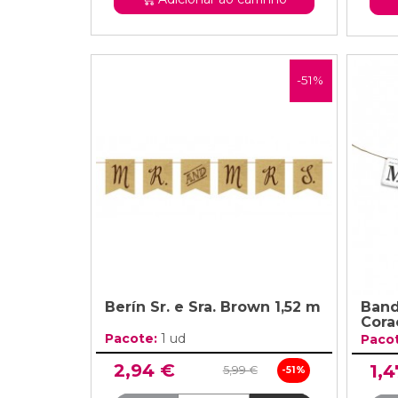
-51%
Berín Sr. e Sra. Brown 1,52 m
Band
Cora
Pacote:
1 ud
Paco
2,94 €
1,4
5,99 €
-51%