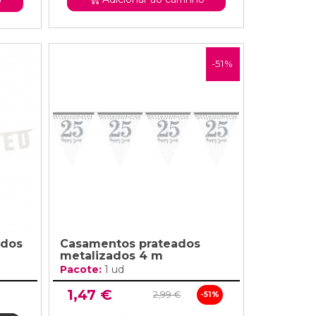
-51%
ados
Casamentos prateados
metalizados 4 m
Pacote:
1 ud
1,47 €
2,99 €
-51%