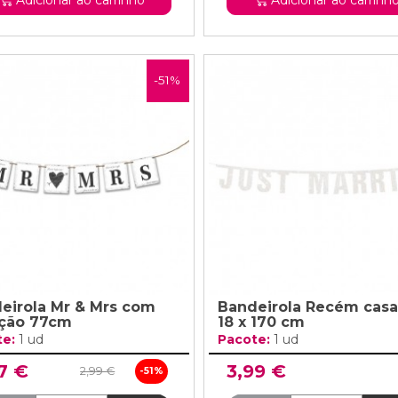
-51%
eirola Mr & Mrs com
Bandeirola Recém cas
ção 77cm
18 x 170 cm
te:
1 ud
Pacote:
1 ud
7 €
3,99 €
2,99 €
-51%