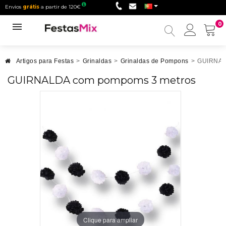
Envios
grátis
a partir de 120€
0
Minha
conta
Artigos para Festas
>
Grinaldas
>
Grinaldas de Pompons
>
GUIRNAL
GUIRNALDA com pompoms 3 metros
Clique para ampliar