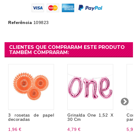
Referência
109823
CLIENTES QUE COMPRARAM ESTE PRODUTO
TAMBÉM COMPRARAM:
3 rosetas de papel
Grinalda One 1,52 X
Cor
decoradas
30 Cm
para
1,96 €
4,79 €
5,99