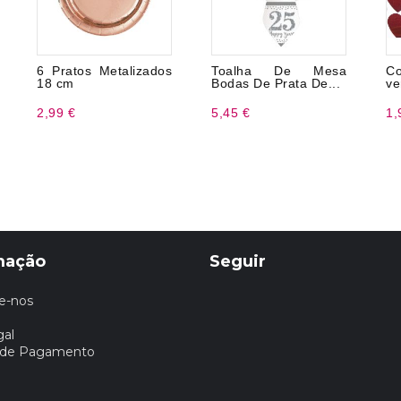
6 Pratos Metalizados
Toalha De Mesa
Co
18 cm
Bodas De Prata De...
ve
2,99 €
5,45 €
1,
mação
Seguir
e-nos
gal
 de Pagamento