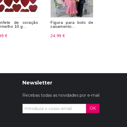
nfete de coração
Figura para bolo de
Figura Ani
rmelho 10 g...
casamento...
Casamento
99 €
24,99 €
24,99 €
Newsletter
Recebas todas as novidades por e-mail
OK