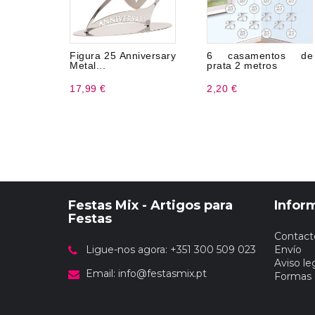
Figura 25 Anniversary
6 casamentos de
Metal...
prata 2 metros
17,99 €
2,20 €
Festas Mix - Artigos para
Infor
Festas
Contact
Ligue-nos agora: +351 300 509 023
Envío
Aviso le
Email:
info@festasmix.pt
Formas