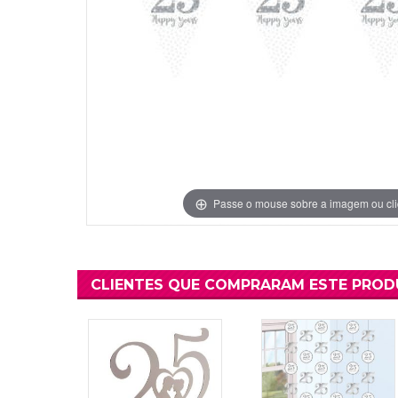
Grinaldas Cas
Ver Mais
Ver Mais
Decoração Aniv
Ver Mais
Ver Mais
Passe o mouse sobre a imagem ou cli
CLIENTES QUE COMPRARAM ESTE PRO