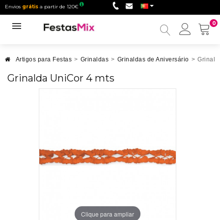
Envios
grátis
a partir de 120€
0
Minha
conta
Artigos para Festas
>
Grinaldas
>
Grinaldas de Aniversário
>
Grinald
Grinalda UniCor 4 mts
Clique para ampliar