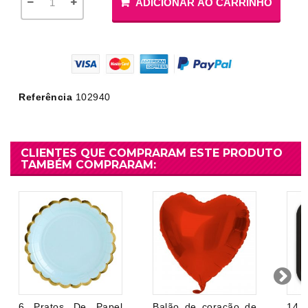
ADICIONAR AO CARRINHO
Referência
102940
CLIENTES QUE COMPRARAM ESTE PRODUTO
TAMBÉM COMPRARAM:
6 Pratos De Papel
Balão de coração de
14 