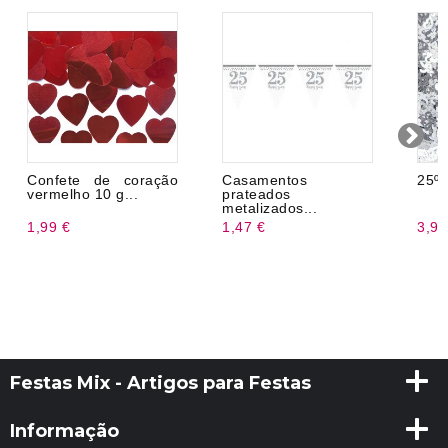
Confete de coração
Casamentos
25º 
vermelho 10 g...
prateados
metalizados...
1,99 €
1,47 €
3,99
Festas Mix - Artigos para Festas
Informação