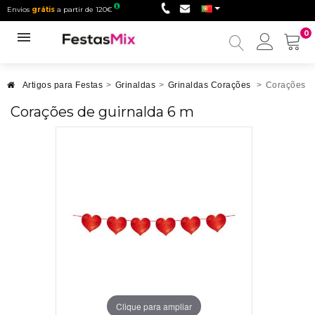
Envios
grátis
a partir de 120€
0
Minha
conta
Artigos para Festas
>
Grinaldas
>
Grinaldas Corações
>
Corações d
Corações de guirnalda 6 m
Clique para ampliar