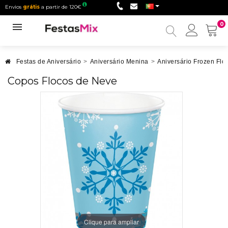
Envios
grátis
a partir de 120€
0
Minha
conta
Festas de Aniversário
>
Aniversário Menina
>
Aniversário Frozen Flo
Copos Flocos de Neve
Clique para ampliar