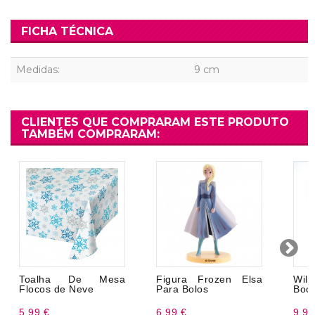
FICHA TÉCNICA
Medidas:
9 cm
CLIENTES QUE COMPRARAM ESTE PRODUTO
TAMBÉM COMPRARAM:
Toalha De Mesa
Figura Frozen Elsa
Wil
Flocos de Neve
Para Bolos
Bool
5,99 €
6,99 €
9,99