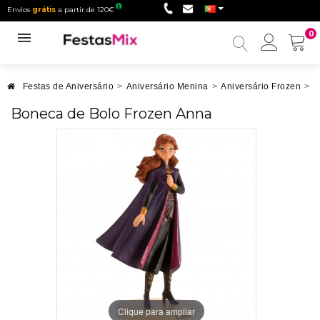
Envios
grátis
a partir de 120€
0
Minha
conta
Festas de Aniversário
>
Aniversário Menina
>
Aniversário Frozen
>
B
Boneca de Bolo Frozen Anna
Clique para ampliar