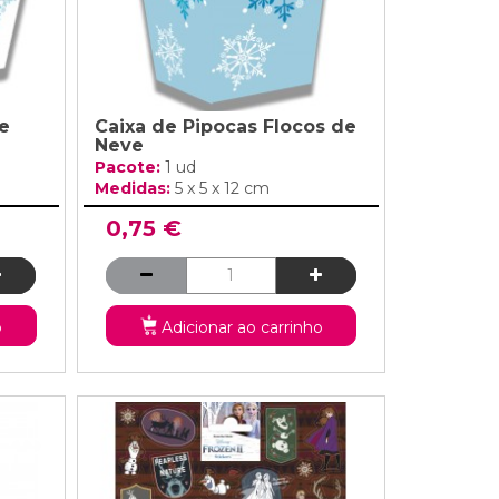
e
Caixa de Pipocas Flocos de
Neve
Pacote:
1 ud
Medidas:
5 x 5 x 12 cm
0,75 €
o
Adicionar ao carrinho