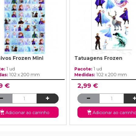
ivos Frozen Mini
Tatuagens Frozen
te:
1 ud
Pacote:
1 ud
das:
102 x 200 mm
Medidas:
102 x 200 mm
9 €
2,99 €
Adicionar ao carrinho
Adicionar ao carrinh