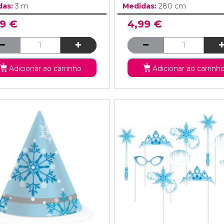
das:
3 m
Medidas:
280 cm
99 €
4,99 €
Adicionar ao carrinho
Adicionar ao carrinh