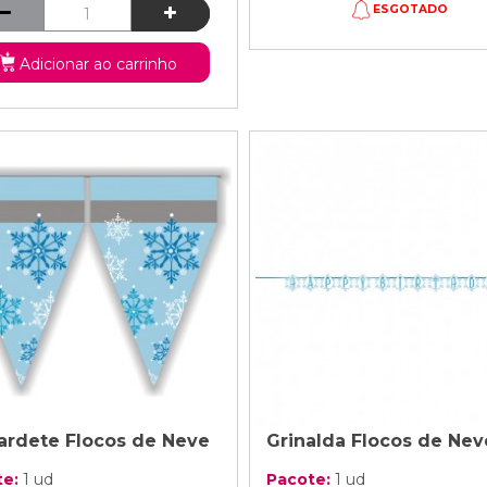
ESGOTADO
Adicionar ao carrinho
ardete Flocos de Neve
Grinalda Flocos de Nev
te:
1 ud
Pacote:
1 ud