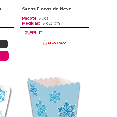
h
Sacos Flocos de Neve
Pacote:
6 uds
Medidas:
16 x 23 cm
2,99 €
ESGOTADO
o