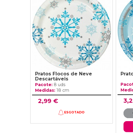
Grinaldas Cas
Ver Mais
Ver Mais
Decoração Aniv
Ver Mais
Ver Mais
Pratos Flocos de Neve
Prat
Descartáveis
Paco
Pacote:
8 uds
Medi
Medidas:
18 cm
3,
2,99 €
ESGOTADO