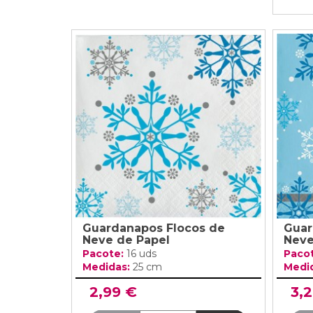
Guardanapos Flocos de
Guar
Neve de Papel
Nev
Pacote:
16 uds
Paco
Medidas:
25 cm
Medi
2,99 €
3,