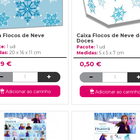
a Flocos de Neve
Caixa Flocos de Neve d
Doces
te:
1 ud
Pacote:
1 ud
das:
20 x 16 x 11 cm
Medidas:
5 x 5 x 7 cm
99 €
0,50 €
Adicionar ao carrinho
Adicionar ao carrinh