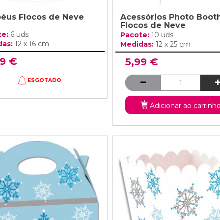
éus Flocos de Neve
Acessórios Photo Boot
Flocos de Neve
te:
6 uds
Pacote:
10 uds
das:
12 x 16 cm
Medidas:
12 x 25 cm
99 €
5,99 €
ESGOTADO
Adicionar ao carrinh