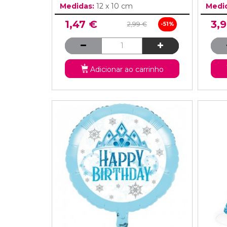
Medidas:
12 x 10 cm
Medi
1,47 €
3,
2,99 €
-51%
Adicionar ao carrinho