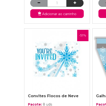
Adicionar ao carrinho
-51%
Convites Flocos de Neve
Galh
Pacote:
8 uds
Paco