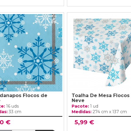
danapos Flocos de
Toalha De Mesa Flocos
e
Neve
te:
16 uds
Pacote:
1 ud
das:
33 cm
Medidas:
274 cm x 137 cm
20 €
5,99 €