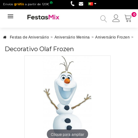
Envios
grátis
a partir de 120€
0
Minha
conta
Festas de Aniversário
>
Aniversário Menina
>
Aniversário Frozen
>
D
Decorativo Olaf Frozen
Clique para ampliar