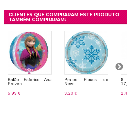
CLIENTES QUE COMPRARAM ESTE PRODUTO
TAMBÉM COMPRARAM:
Balão Esferico Ana
Pratos Flocos de
8 P
Frozen
Neve
17,
5,99 €
3,20 €
2,49