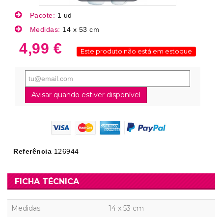
Pacote:
1 ud
Medidas:
14 x 53 cm
4,99 €
Este produto não está em estoque
Avisar quando estiver disponível
Referência
126944
FICHA TÉCNICA
Medidas:
14 x 53 cm