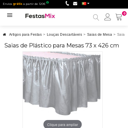
Envios
grátis
a partir de 120€
0
Minha
conta
Artigos para Festas
>
Louças Descartáveis
>
Saias de Mesa
>
Saias 
Saias de Plástico para Mesas 73 x 426 cm
Clique para ampliar