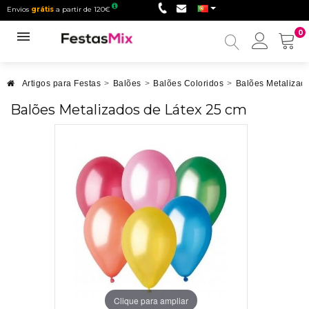
Envios
grátis
a partir de 120€
0
Minha
conta
Artigos para Festas
>
Balões
>
Balões Coloridos
>
Balões Metalizad
Balões Metalizados de Látex 25 cm
Clique para ampliar