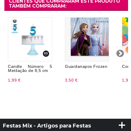
CLIENTES QUE COMPRARAM ESTE PRODUTO
TAMBÉM COMPRARAM:
Candle Número 5
Guardanapos Frozen
Conf
Metilação de 8,5 cm
1,99 €
3,50 €
1,99
Festas Mix - Artigos para Festas