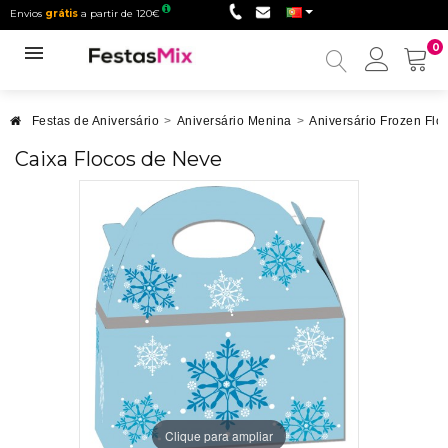
Envios
grátis
a partir de 120€
0
Minha
conta
Festas de Aniversário
>
Aniversário Menina
>
Aniversário Frozen Flo
Caixa Flocos de Neve
Clique para ampliar