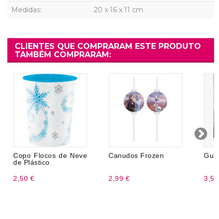
Medidas:
20 x 16 x 11 cm
CLIENTES QUE COMPRARAM ESTE PRODUTO
TAMBÉM COMPRARAM:
Copo Flocos de Neve
Canudos Frozen
Gua
de Plástico
2,50 €
2,99 €
3,50