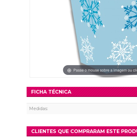
Grinaldas Cas
Ver Mais
Ver Mais
Decoração Aniv
Ver Mais
Ver Mais
Passe o mouse sobre a imagem ou cli
FICHA TÉCNICA
Medidas:
CLIENTES QUE COMPRARAM ESTE PRO