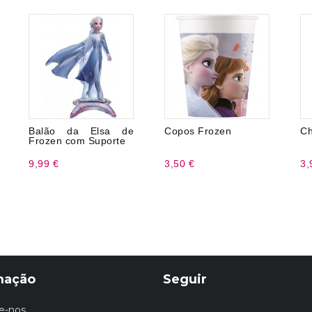
Balão da Elsa de
Copos Frozen
Ch
Frozen com Suporte
9,99 €
3,50 €
3,
mação
Seguir
e-nos