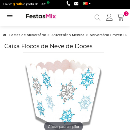
Envios
grátis
a partir de 120€
0
Minha
conta
Festas de Aniversário
>
Aniversário Menina
>
Aniversário Frozen Flo
Caixa Flocos de Neve de Doces
Clique para ampliar