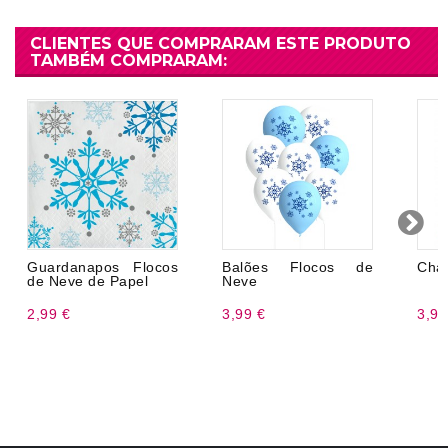
CLIENTES QUE COMPRARAM ESTE PRODUTO
TAMBÉM COMPRARAM:
Guardanapos Flocos
Balões Flocos de
Cha
de Neve de Papel
Neve
2,99 €
3,99 €
3,99