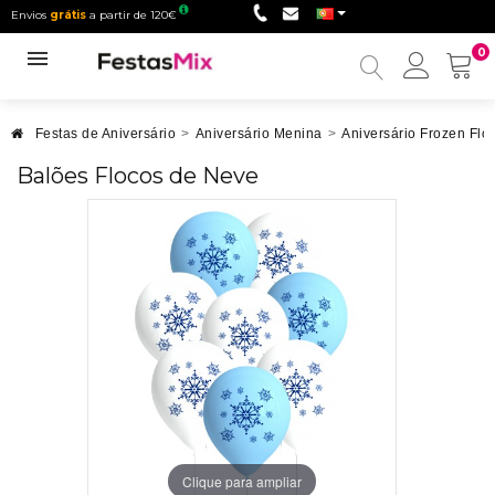
Envios
grátis
a partir de 120€
0
Minha
conta
Festas de Aniversário
>
Aniversário Menina
>
Aniversário Frozen Flo
Balões Flocos de Neve
Clique para ampliar