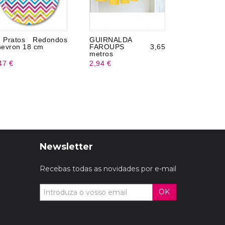
 Pratos Redondos
GUIRNALDA
Gorro com
evron 18 cm
FAROUPS 3,65
metros
47 €
2,94 €
3,95 €
Newsletter
Recebas todas as novidades por e-mail
OK