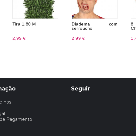
Tira 1,80 M
Diadema com
8
serroucho
Ch
2,99 €
2,99 €
1,
mação
Seguir
e-nos
gal
 de Pagamento