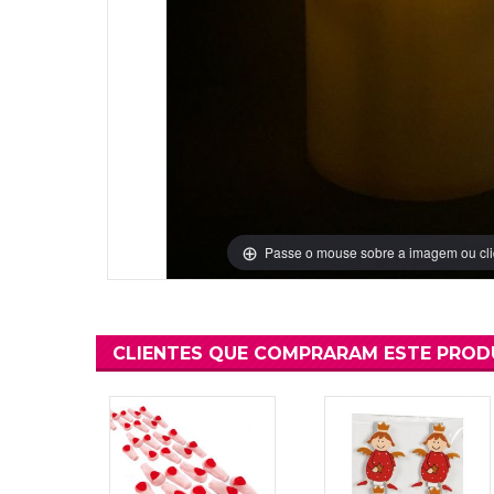
Grinaldas Cas
Ver Mais
Ver Mais
Decoração Aniv
Ver Mais
Ver Mais
Passe o mouse sobre a imagem ou cli
CLIENTES QUE COMPRARAM ESTE PRO