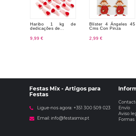
Haribo 1 kg de
Blíster 4 Ángeles 45
dedicações de...
Cms Con Pinza
9,99 €
2,99 €
Festas Mix - Artigos para
Infor
Festas
Contact
Ligue-nos agora: +351 300 509 023
Envío
Aviso le
Email:
info@festasmix.pt
Formas