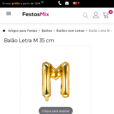
Envios
grátis
a partir de 120€
0
Minha
conta
Artigos para Festas
>
Balões
>
Balões com Letras
>
Balão Letra M 3
Balão Letra M 35 cm
Clique para ampliar