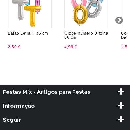
Balão Letra T 35 cm
Globe número 0 folha
Com
86 cm
Balõ
2,50 €
4,99 €
1,50
Festas Mix - Artigos para Festas
Informação
Seguir