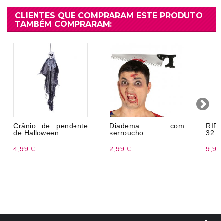
CLIENTES QUE COMPRARAM ESTE PRODUTO
TAMBÉM COMPRARAM:
Crânio de pendente
Diadema com
RIP
de Halloween...
serroucho
32 
4,99 €
2,99 €
9,99