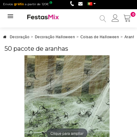
Envios
grátis
a partir de 120€
0
Minha
conta
Decoração
>
Decoração Halloween
>
Coisas de Halloween
>
Aranha
50 pacote de aranhas
Clique para ampliar