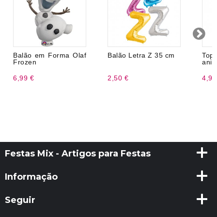
Balão em Forma Olaf
Balão Letra Z 35 cm
To
Frozen
aniv
6,99 €
2,50 €
4,99
Festas Mix - Artigos para Festas
Informação
Seguir