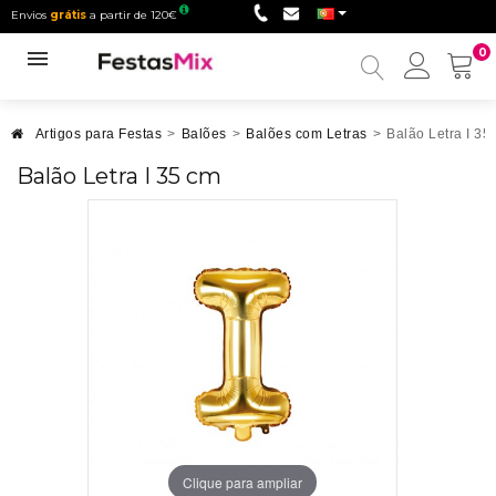
Envios
grátis
a partir de 120€
0
Minha
conta
Artigos para Festas
>
Balões
>
Balões com Letras
>
Balão Letra I 35
Balão Letra I 35 cm
Clique para ampliar