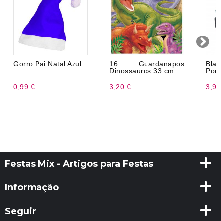
Gorro Pai Natal Azul
16 Guardanapos
Bla
Dinossauros 33 cm
Port
0,99 €
3,20 €
3,99
Festas Mix - Artigos para Festas
Informação
Seguir