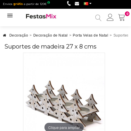
Envios
grátis
a partir de 120€
0
Minha
conta
Decoração
>
Decoração de Natal
>
Porta Velas de Natal
>
Suportes 
Suportes de madeira 27 x 8 cms
Clique para ampliar