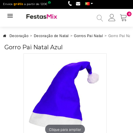
Envios
grátis
a partir de 120€
0
Minha
conta
Decoração
>
Decoração de Natal
>
Gorros Pai Natal
>
Gorro Pai Nat
Gorro Pai Natal Azul
Clique para ampliar