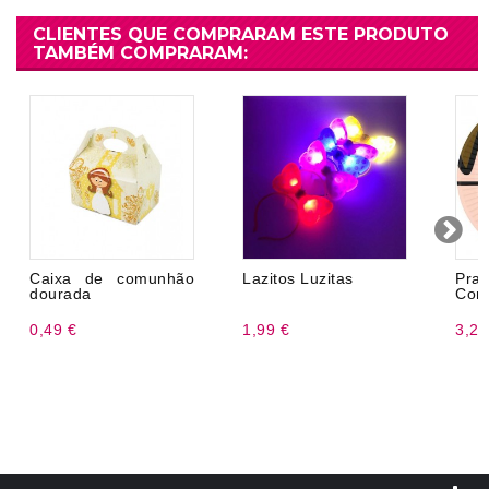
CLIENTES QUE COMPRARAM ESTE PRODUTO
TAMBÉM COMPRARAM:
Caixa de comunhão
Lazitos Luzitas
Pra
dourada
Com
0,49 €
1,99 €
3,20