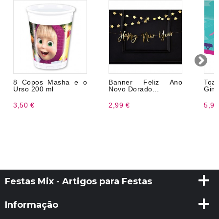
8 Copos Masha e o
Banner Feliz Ano
To
Urso 200 ml
Novo Dorado...
Giná
3,50 €
2,99 €
5,99
Festas Mix - Artigos para Festas
Informação