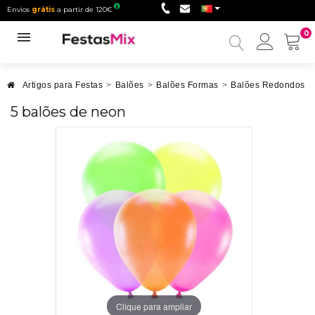
Envios
grátis
a partir de 120€
0
Minha
conta
Artigos para Festas
>
Balões
>
Balões Formas
>
Balões Redondos
>
5 balões de neon
Clique para ampliar