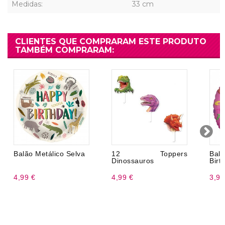
Medidas:
33 cm
CLIENTES QUE COMPRARAM ESTE PRODUTO
TAMBÉM COMPRARAM:
Balão Metálico Selva
12 Toppers
Bal
Dinossauros
Birt
4,99 €
4,99 €
3,99