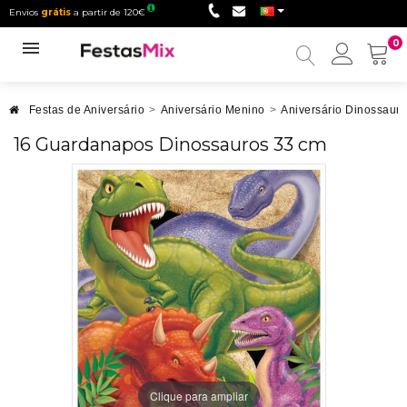
Envios
grátis
a partir de 120€
0
Minha
conta
Festas de Aniversário
>
Aniversário Menino
>
Aniversário Dinossauro
16 Guardanapos Dinossauros 33 cm
Clique para ampliar