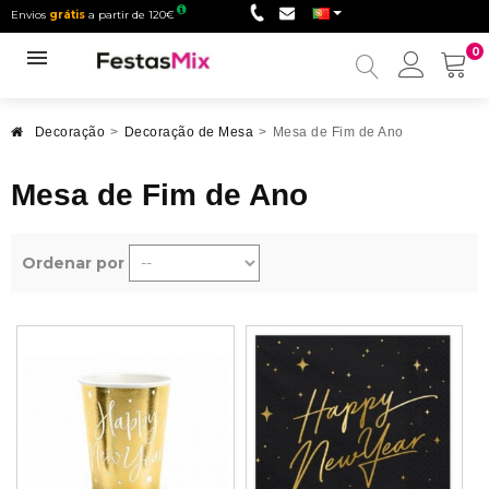
Envios
grátis
a partir de 120€
0
Minha
conta
Decoração
>
Decoração de Mesa
>
Mesa de Fim de Ano
Mesa de Fim de Ano
Ordenar por