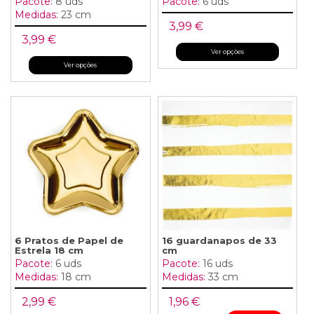
Pacote:
8 uds
Pacote:
6 uds
Medidas:
23 cm
3,99 €
3,99 €
Ver opções
Ver opções
6 Pratos de Papel de
16 guardanapos de 33
Estrela 18 cm
cm
Pacote:
6 uds
Pacote:
16 uds
Medidas:
18 cm
Medidas:
33 cm
2,99 €
1,96 €