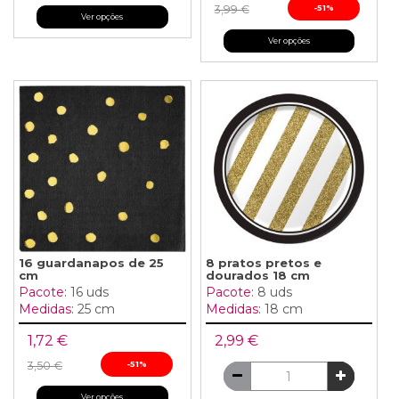
3,99 €
-51%
Ver opções
Ver opções
16 guardanapos de 25
8 pratos pretos e
cm
dourados 18 cm
Pacote:
16 uds
Pacote:
8 uds
Medidas:
25 cm
Medidas:
18 cm
1,72 €
2,99 €
3,50 €
-51%
Ver opções