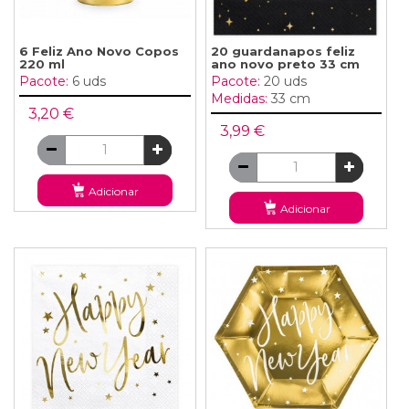
6 Feliz Ano Novo Copos
20 guardanapos feliz
220 ml
ano novo preto 33 cm
Pacote:
6 uds
Pacote:
20 uds
Medidas:
33 cm
3,20 €
3,99 €
Adicionar
Adicionar