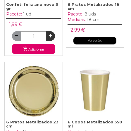
Confeti feliz ano novo 3
6 Pratos Metalizados 18
gr
cm
Pacote:
1 ud
Pacote:
8 uds
Medidas:
18 cm
1,99 €
2,99 €
Ver opções
Adicionar
6 Pratos Metalizados 23
6 Copos Metalizados 350
cm
ml