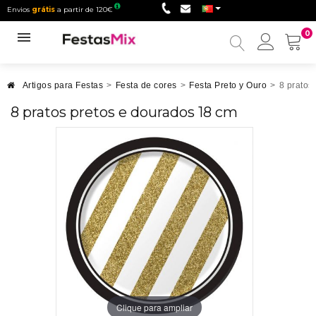
Envios
grátis
a partir de 120€
0
Minha
conta
Artigos para Festas
>
Festa de cores
>
Festa Preto y Ouro
>
8 pratos
8 pratos pretos e dourados 18 cm
Clique para ampliar