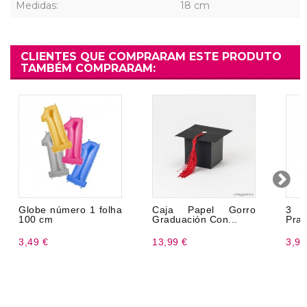
Medidas:
18 cm
CLIENTES QUE COMPRARAM ESTE PRODUTO
TAMBÉM COMPRARAM:
Globe número 1 folha
Caja Papel Gorro
3 
100 cm
Graduación Con...
Prat
3,49 €
13,99 €
3,99