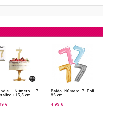
andle Número 7
Balão Número 7 Foil
72 cm nú
talizou 15,5 cm
86 cm
com supor
99 €
4,99 €
5,99 €