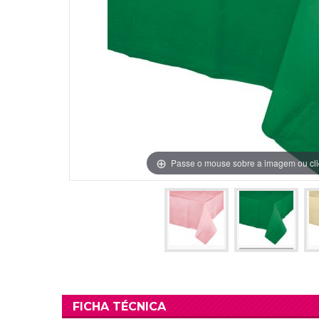
Grinaldas Cas
Ver Mais
Ver Mais
Decoração Aniv
Ver Mais
Ver Mais
Passe o mouse sobre a imagem ou cli
FICHA TÉCNICA