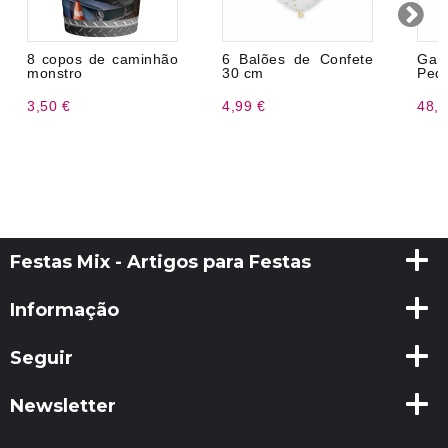
8 copos de caminhão
6 Balões de Confete
Gar
monstro
30 cm
Pequ
3,50 €
4,99 €
48,9
Festas Mix - Artigos para Festas
Informação
Seguir
Newsletter