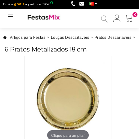
Envios
grátis
a partir de 120€
0
Minha
conta
Artigos para Festas
>
Louças Descartáveis
>
Pratos Descartáveis
>
P
6 Pratos Metalizados 18 cm
Clique para ampliar