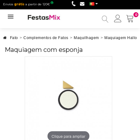
Envios
grátis
a partir de 120€
0
Minha
conta
Fato
>
Complementos de Fatos
>
Maquilhagem
>
Maquiagem Hallo
Maquiagem com esponja
Clique para ampliar