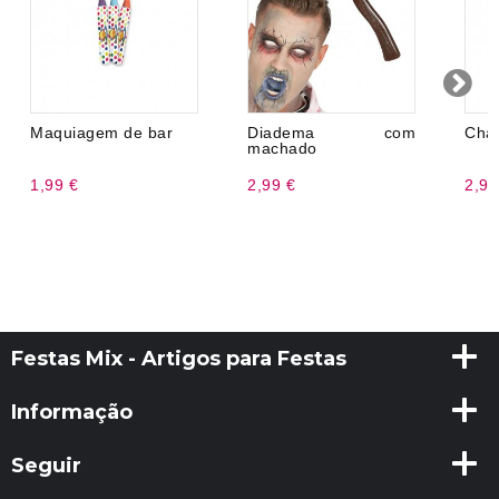
Maquiagem de bar
Diadema com
Chap
machado
1,99 €
2,99 €
2,99
Festas Mix - Artigos para Festas
Informação
Seguir