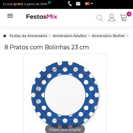
Envios
grátis
a partir de 120€
0
Minha
conta
Festas de Aniversário
>
Aniversário Adultos
>
Aniversário Mulher
>
A
8 Pratos com Bolinhas 23 cm
Clique para ampliar