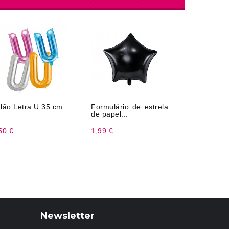
lão Letra U 35 cm
Formulário de estrela
Tiro de 2,
de papel...
50 €
1,99 €
4,99 €
Newsletter