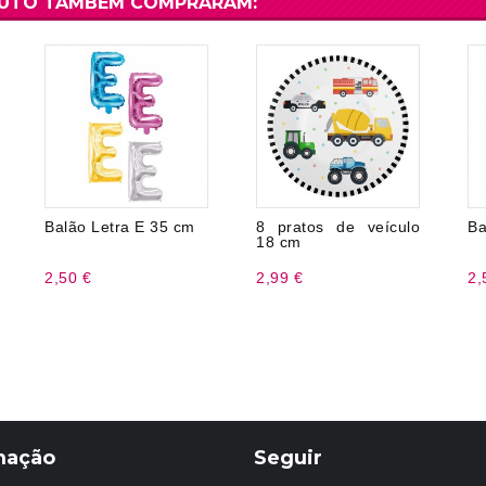
DUTO TAMBÉM COMPRARAM:
Balão Letra E 35 cm
8 pratos de veículo
Ba
18 cm
2,50 €
2,99 €
2,
mação
Seguir