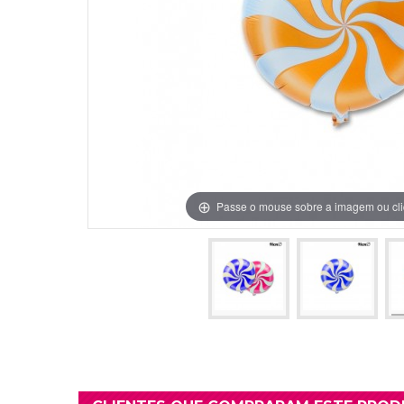
Grinaldas Cas
Ver Mais
Ver Mais
Decoração Aniv
Ver Mais
Ver Mais
Passe o mouse sobre a imagem ou cli