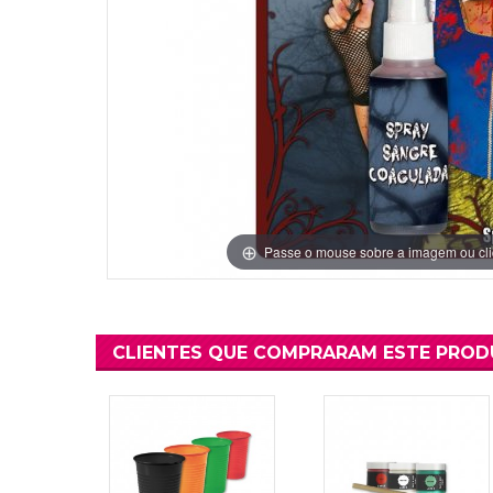
Grinaldas Cas
Ver Mais
Ver Mais
Decoração Aniv
Ver Mais
Ver Mais
Passe o mouse sobre a imagem ou cli
CLIENTES QUE COMPRARAM ESTE PRO