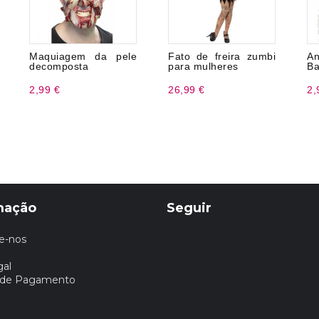
Maquiagem da pele
Fato de freira zumbi
A
decomposta
para mulheres
Ba
2,99 €
26,99 €
2,
mação
Seguir
e-nos
gal
 de Pagamento