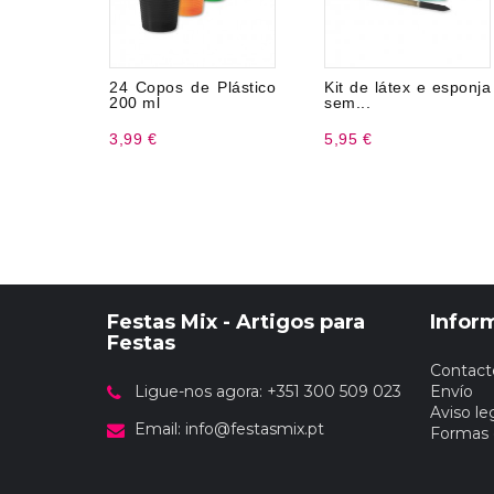
24 Copos de Plástico
Kit de látex e esponja
200 ml
sem...
3,99 €
5,95 €
Festas Mix - Artigos para
Infor
Festas
Contact
Ligue-nos agora: +351 300 509 023
Envío
Aviso le
Email:
info@festasmix.pt
Formas