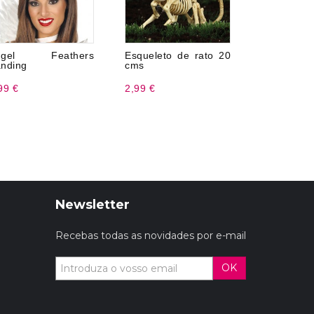
ngel Feathers
Esqueleto de rato 20
Cicatriz 
nding
cms
de látex
99 €
2,99 €
7,99 €
Newsletter
Recebas todas as novidades por e-mail
OK