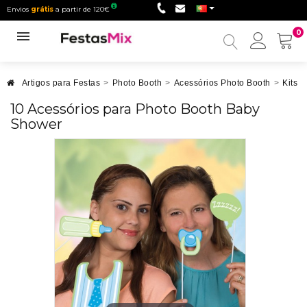
Envios
grátis
a partir de 120€
0
Minha
conta
Artigos para Festas
>
Photo Booth
>
Acessórios Photo Booth
>
Kits 
10 Acessórios para Photo Booth Baby
Shower