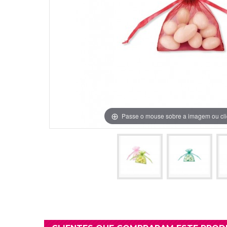
Grinaldas Cas
Ver Mais
Ver Mais
Decoração Aniv
Ver Mais
Ver Mais
Passe o mouse sobre a imagem ou cli