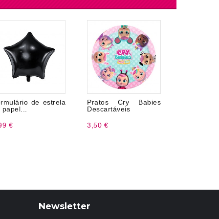
rmulário de estrela
Pratos Cry Babies
Pinhata Bo
 papel...
Descartáveis
99 €
3,50 €
5,99 €
Newsletter