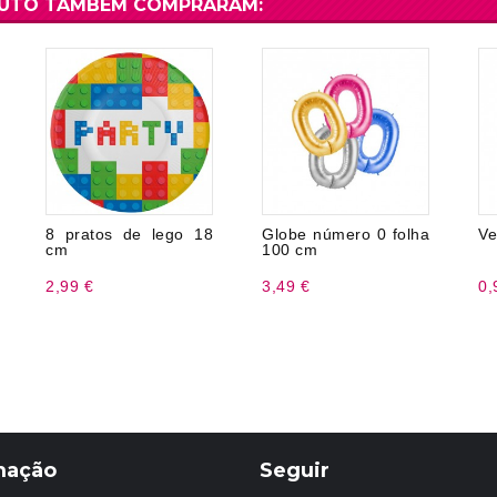
DUTO TAMBÉM COMPRARAM:
8 pratos de lego 18
Globe número 0 folha
Ve
cm
100 cm
2,99 €
3,49 €
0,
mação
Seguir