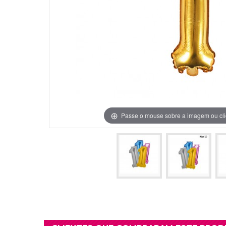
Grinaldas Cas
Ver Mais
Ver Mais
Decoração Aniv
Ver Mais
Ver Mais
Passe o mouse sobre a imagem ou cli