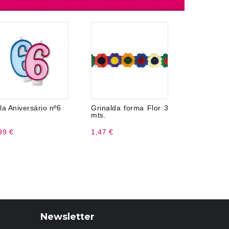
la Aniversário nº6
Grinalda forma Flor 3
20 Guard
mts.
Papel 33 
99 €
1,47 €
2,50 €
Newsletter